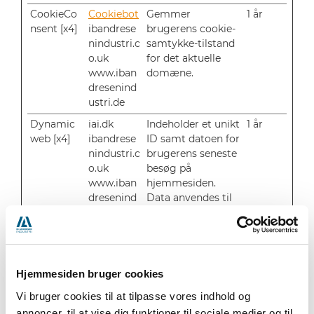
CookieCo
Cookiebot
Gemmer
1 år
nsent [x4]
ibandrese
brugerens cookie-
nindustri.c
samtykke-tilstand
o.uk
for det aktuelle
www.iban
domæne.
dresenind
ustri.de
Dynamic
iai.dk
Indeholder et unikt
1 år
web [x4]
ibandrese
ID samt datoen for
nindustri.c
brugerens seneste
o.uk
besøg på
www.iban
hjemmesiden.
dresenind
Data anvendes til
ustri.de
at genkende
www.iban
brugeren ved
dresenind
tilbagevendende
ustri.se
besøg for at
personalisere
Hjemmesiden bruger cookies
hjemmesidens
Vi bruger cookies til at tilpasse vores indhold og
indhold samt føre
annoncer, til at vise dig funktioner til sociale medier og til