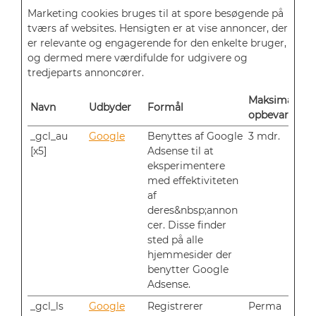
Marketing cookies bruges til at spore besøgende på
tværs af websites. Hensigten er at vise annoncer, der
er relevante og engagerende for den enkelte bruger,
og dermed mere værdifulde for udgivere og
tredjeparts annoncører.
Maksimal
Navn
Udbyder
Formål
opbevaringst
_gcl_au
Google
Benyttes af Google
3 mdr.
[x5]
Adsense til at
eksperimentere
med effektiviteten
af
deres&nbsp;annon
cer. Disse finder
sted på alle
hjemmesider der
benytter Google
Adsense.
_gcl_ls
Google
Registrerer
Perma