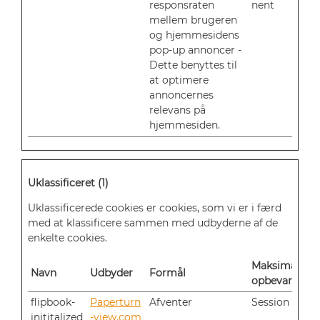
responsraten
nent
mellem brugeren
og hjemmesidens
pop-up annoncer -
Dette benyttes til
at optimere
annoncernes
relevans på
hjemmesiden.
Uklassificeret (1)
Uklassificerede cookies er cookies, som vi er i færd
med at klassificere sammen med udbyderne af de
enkelte cookies.
Maksimal
Navn
Udbyder
Formål
opbevaringst
flipbook-
Paperturn
Afventer
Session
inititalized
-view.com