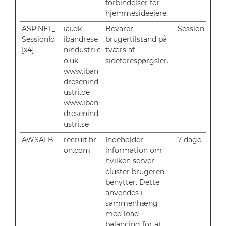
forbindelser for
hjemmesideejere.
ASP.NET_
iai.dk
Bevarer
Session
SessionId
ibandrese
brugertilstand på
[x4]
nindustri.c
tværs af
o.uk
sideforespørgsler.
www.iban
dresenind
ustri.de
www.iban
dresenind
ustri.se
AWSALB
recruit.hr-
Indeholder
7 dage
on.com
information om
hvilken server-
cluster brugeren
benytter. Dette
anvendes i
sammenhæng
med load-
balancing for at