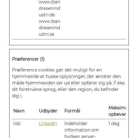
www.iban
dresenind
ustri.de
www.iban
dresenind
ustri.se
Præferencer (1)
Præference cookies gør det muligt for en
hjemmeside at huske oplysninger, der ændrer den
måde hjemmesiden ser ud eller opfører sig på. F.eks.
dit foretrukne sprog, eller den region, du befinder
dig i.
Maksimal
Navn
Udbyder
Formål
opbevaringst
lidc
LinkedIn
Indeholder
1 dag
information om
hvilken server-