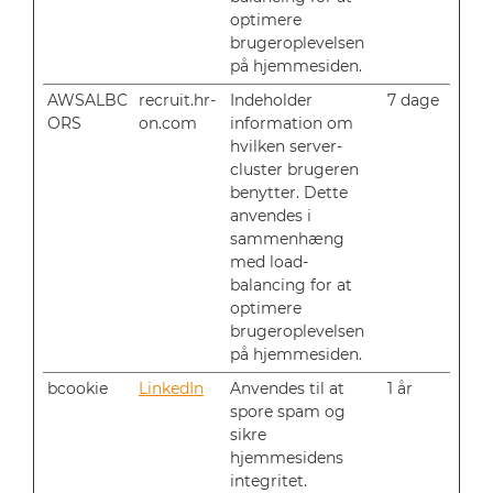
optimere
brugeroplevelsen
på hjemmesiden.
AWSALBC
recruit.hr-
Indeholder
7 dage
ORS
on.com
information om
hvilken server-
cluster brugeren
benytter. Dette
anvendes i
sammenhæng
med load-
balancing for at
optimere
brugeroplevelsen
på hjemmesiden.
bcookie
LinkedIn
Anvendes til at
1 år
spore spam og
sikre
hjemmesidens
integritet.