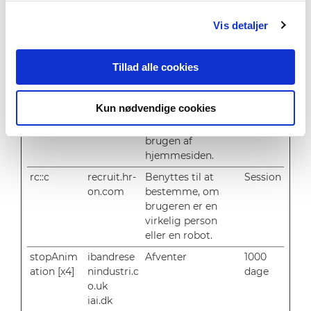
rc::a
recruit.hr-
Benyttes til at
Perma
on.com
bestemme, om
nent
Vis detaljer
brugeren er en
virkelig person
Tillad alle cookies
eller en software-
robot - Dette
muliggør
Kun nødvendige cookies
skabelsen af valide
rapporter om
brugen af
hjemmesiden.
rc::c
recruit.hr-
Benyttes til at
Session
on.com
bestemme, om
brugeren er en
virkelig person
eller en robot.
stopAnim
ibandrese
Afventer
1000
ation [x4]
nindustri.c
dage
o.uk
iai.dk