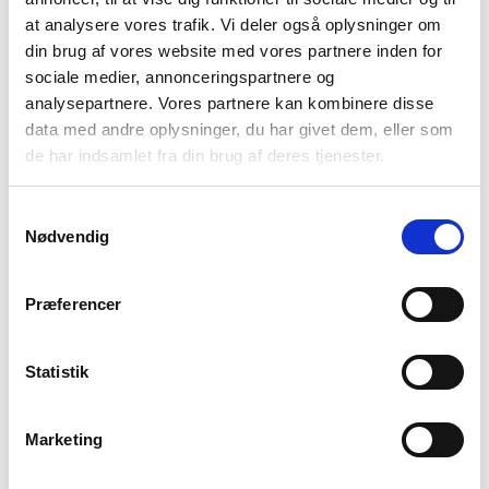
statistik.
at analysere vores trafik. Vi deler også oplysninger om
Dynamic
iai.dk
Bevarer
1 dag
din brug af vores website med vores partnere inden for
web.Sessi
ibandrese
brugertilstand på
sociale medier, annonceringspartnere og
onVisitor
nindustri.c
tværs af
analysepartnere. Vores partnere kan kombinere disse
[x4]
o.uk
sideforespørgsler.
www.iban
data med andre oplysninger, du har givet dem, eller som
dresenind
de har indsamlet fra din brug af deres tjenester.
ustri.de
www.iban
Samtykkevalg
dresenind
Nødvendig
ustri.se
li_gc
LinkedIn
Gemmer
180
brugerens cookie-
dage
Præferencer
samtykke-tilstand
for det aktuelle
domæne.
Statistik
PHPSESSI
recruit.hr-
Bevarer
Session
D
on.com
brugertilstand på
Marketing
tværs af
sideforespørgsler.