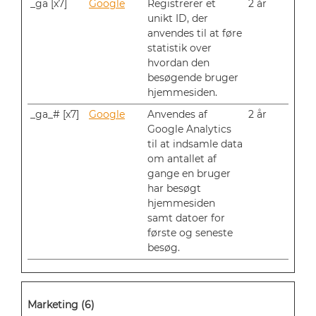
_ga [x7]
Google
Registrerer et
2 år
unikt ID, der
anvendes til at føre
statistik over
hvordan den
besøgende bruger
hjemmesiden.
_ga_# [x7]
Google
Anvendes af
2 år
Google Analytics
til at indsamle data
om antallet af
gange en bruger
har besøgt
hjemmesiden
samt datoer for
første og seneste
besøg.
Marketing (6)